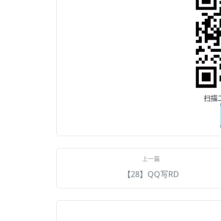
扫描
【28】QQ写RD