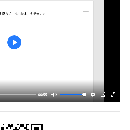
播
放
00:55
静
设
P
全
音
置
I
屏
P