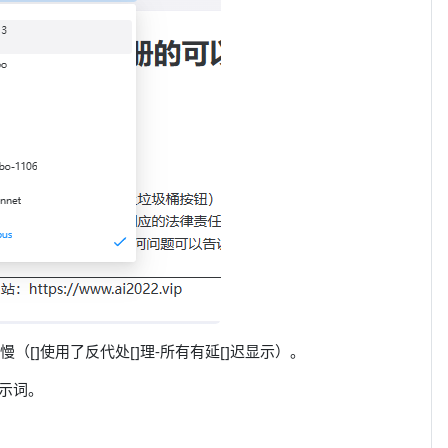
慢（
[]
使用了反代处
[]
理-所有有延
[]
迟显示）。
示词。