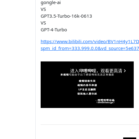
gongle-ai
VS
GPT3.5-Turbo-16k-0613
VS
GPT-4-Turbo
https://www.bilibili.com/video/BV1nH4y1L7D
spm_id_from=333.999.0.0&vd_source=5e63