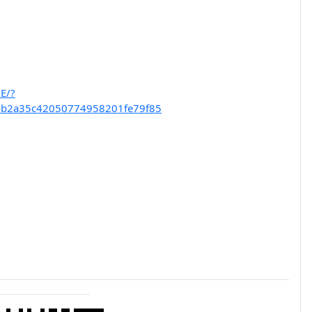
E/?
7b2a35c42050774958201fe79f85