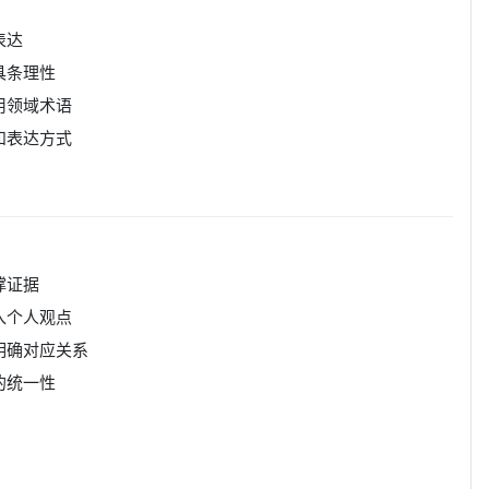
表达
具条理性
用领域术语
和表达方式
撑证据
入个人观点
明确对应关系
的统一性