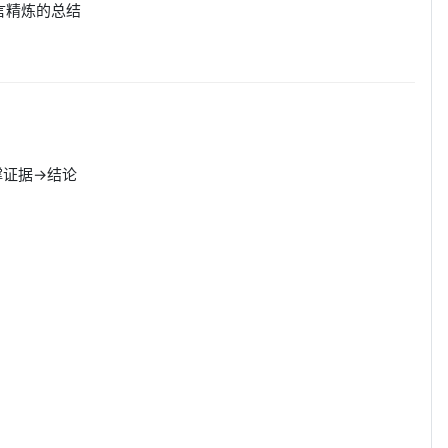
言精炼的总结
撑证据→结论