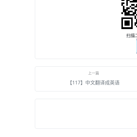
扫描
【117】中文翻译成英语